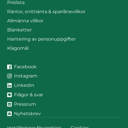
Prislista
Räntor, snittränta & sparlånevillkor
Allmänna villkor
Blanketter
Hantering av personuppgifter
Klagomål
JAK på sociala medier
JAK på
Facebook
JAK på
Instagram
JAK på
LinkedIn
Frågor & svar
Pressrum
Nyhetsbrev
Inställningar för cookies
Cookies