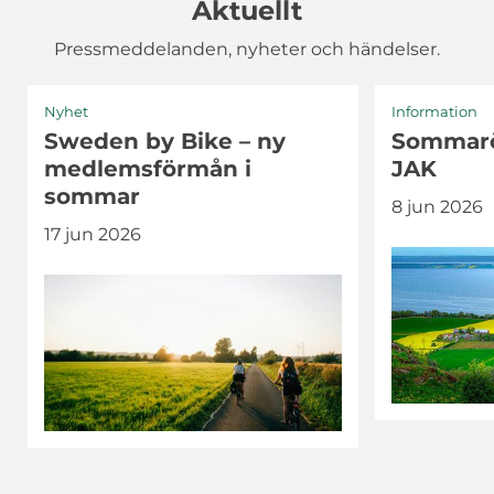
Aktuellt
Pressmeddelanden, nyheter och händelser.
 i JAK
emsträff 19 maj CleanSea
Räntan för bundet bolån ju
Nyhet
Information
Sweden by Bike – ny
Sommarö
medlemsförmån i
JAK
sommar
8 jun 2026
17 jun 2026