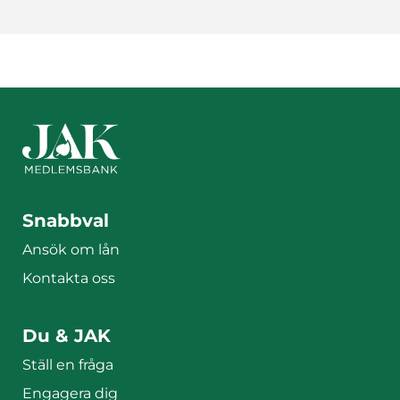
Sidfotsmeny
Snabbval
Ansök om lån
Kontakta oss
Du & JAK
Ställ en fråga
Engagera dig