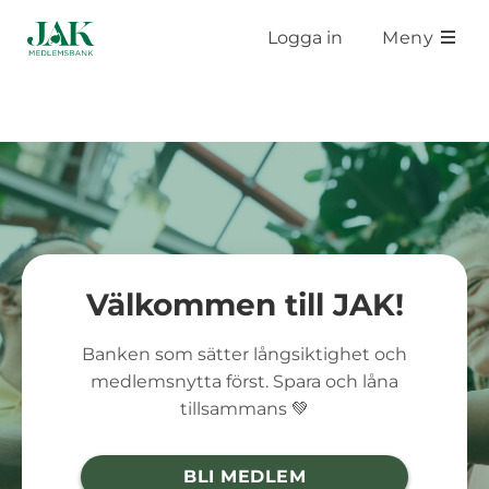
Hoppa till huvudinnehåll
Logga in
Meny
Välkommen till JAK!
Banken som sätter långsiktighet och
medlemsnytta först. Spara och låna
tillsammans 💚
BLI MEDLEM