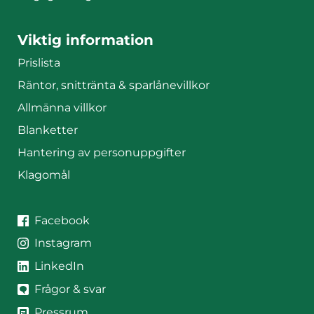
Viktig information
Prislista
Räntor, snittränta & sparlånevillkor
Allmänna villkor
Blanketter
Hantering av personuppgifter
Klagomål
JAK på sociala medier
JAK på
Facebook
JAK på
Instagram
JAK på
LinkedIn
Frågor & svar
Pressrum