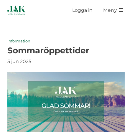
Hoppa till huvudinnehåll
Logga in
Meny
Information
Sommaröppettider
5 jun 2025