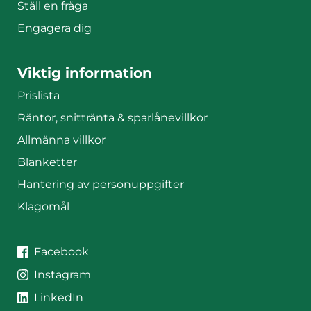
Ställ en fråga
Engagera dig
Viktig information
Prislista
Räntor, snittränta & sparlånevillkor
Allmänna villkor
Blanketter
Hantering av personuppgifter
Klagomål
JAK på sociala medier
JAK på
Facebook
JAK på
Instagram
JAK på
LinkedIn