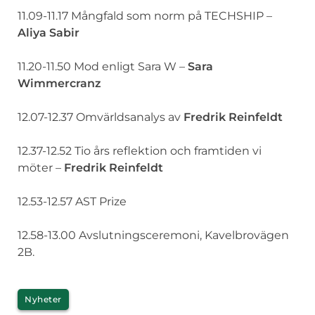
11.09-11.17 Mångfald som norm på TECHSHIP –
Aliya Sabir
11.20-11.50 Mod enligt Sara W –
Sara
Wimmercranz
12.07-12.37 Omvärldsanalys av
Fredrik Reinfeldt
12.37-12.52 Tio års reflektion och framtiden vi
möter –
Fredrik Reinfeldt
12.53-12.57 AST Prize
12.58-13.00 Avslutningsceremoni, Kavelbrovägen
2B.
Kategorier
Nyheter