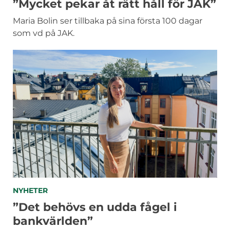
”Mycket pekar åt rätt håll för JAK”
Maria Bolin ser tillbaka på sina första 100 dagar
som vd på JAK.
KATEGORIER
NYHETER
”Det behövs en udda fågel i
bankvärlden”