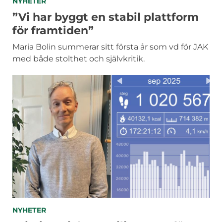
KATEGORIER
NYHETER
”Vi har byggt en stabil plattform
för framtiden”
Maria Bolin summerar sitt första år som vd för JAK
med både stolthet och självkritik.
KATEGORIER
NYHETER