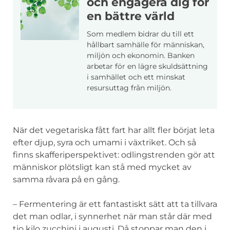
och engagera dig för
en bättre värld
Som medlem bidrar du till ett
hållbart samhälle för människan,
miljön och ekonomin. Banken
arbetar för en lägre skuldsättning
i samhället och ett minskat
resursuttag från miljön.
När det vegetariska fått fart har allt fler börjat leta
efter djup, syra och umami i växtriket. Och så
finns skafferiperspektivet: odlingstrenden gör att
människor plötsligt kan stå med mycket av
samma råvara på en gång.
– Fermentering är ett fantastiskt sätt att ta tillvara
det man odlar, i synnerhet när man står där med
tio kilo zucchini i augusti. Då stoppar man den i