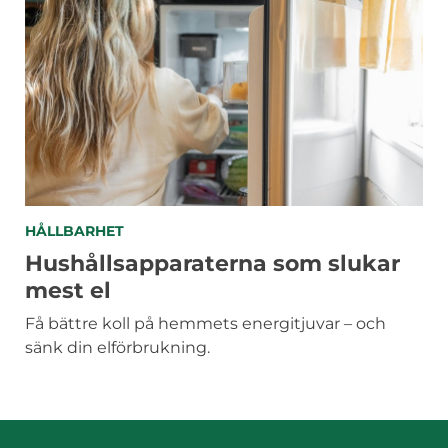
KATEGORIER
HÅLLBARHET
Hushållsapparaterna som slukar
mest el
Få bättre koll på hemmets energitjuvar – och
sänk din elförbrukning.