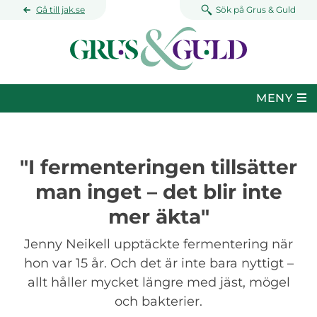
Hoppa till huvudinnehåll
Gå till jak.se
Sök på Grus & Guld
MENY
"I fermenteringen tillsätter
man inget – det blir inte
mer äkta"
Jenny Neikell upptäckte fermentering när
hon var 15 år. Och det är inte bara nyttigt –
allt håller mycket längre med jäst, mögel
och bakterier.