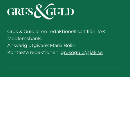
Grus & Guld är en redaktionell sajt från JAK
Medlemsbank.
Ansvarig utgivare: Maria Bolin
Kontakta redaktionen:
grusoguld@jak.se
Sidfotsmeny
Snabbval
Ansök om lån
Kontakta oss