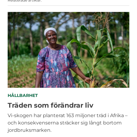
Relaterade artiklar:
KATEGORIER
HÅLLBARHET
Träden som förändrar liv
Vi-skogen har planterat 163 miljoner träd i Afrika –
och konsekvenserna sträcker sig långt bortom
jordbruksmarken.