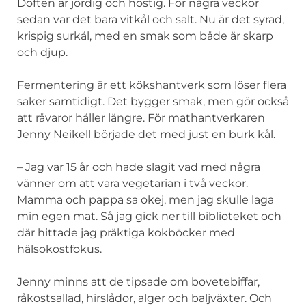
Doften är jordig och höstig. För några veckor
sedan var det bara vitkål och salt. Nu är det syrad,
krispig surkål, med en smak som både är skarp
och djup.
Fermentering är ett kökshantverk som löser flera
saker samtidigt. Det bygger smak, men gör också
att råvaror håller längre. För mathantverkaren
Jenny Neikell började det med just en burk kål.
– Jag var 15 år och hade slagit vad med några
vänner om att vara vegetarian i två veckor.
Mamma och pappa sa okej, men jag skulle laga
min egen mat. Så jag gick ner till biblioteket och
där hittade jag präktiga kokböcker med
hälsokostfokus.
Jenny minns att de tipsade om bovetebiffar,
råkostsallad, hirslådor, alger och baljväxter. Och