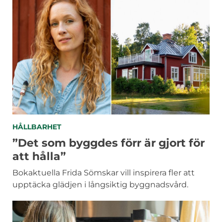
KATEGORIER
HÅLLBARHET
”Det som byggdes förr är gjort för
att hålla”
Bokaktuella Frida Sömskar vill inspirera fler att
upptäcka glädjen i långsiktig byggnadsvård.