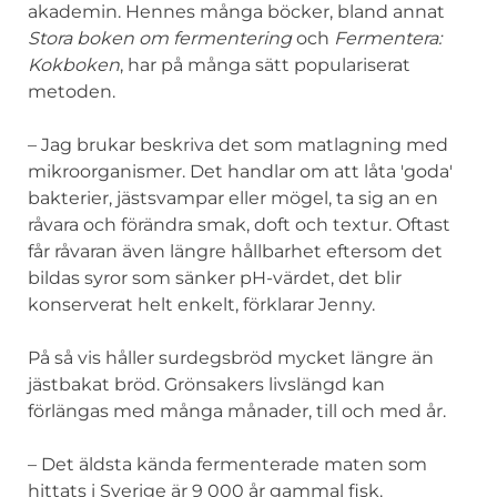
akademin. Hennes många böcker, bland annat
Stora boken om fermentering
och
Fermentera:
Kokboken
, har på många sätt populariserat
metoden.
– Jag brukar beskriva det som matlagning med
mikroorganismer. Det handlar om att låta 'goda'
bakterier, jästsvampar eller mögel, ta sig an en
råvara och förändra smak, doft och textur. Oftast
får råvaran även längre hållbarhet eftersom det
bildas syror som sänker pH-värdet, det blir
konserverat helt enkelt, förklarar Jenny.
På så vis håller surdegsbröd mycket längre än
jästbakat bröd. Grönsakers livslängd kan
förlängas med många månader, till och med år.
– Det äldsta kända fermenterade maten som
hittats i Sverige är 9 000 år gammal fisk.