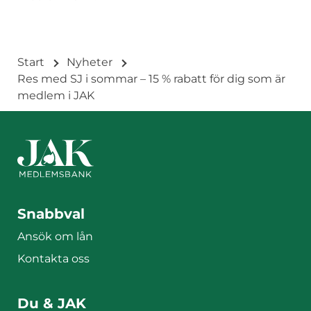
Start
Nyheter
Res med SJ i sommar – 15 % rabatt för dig som är
medlem i JAK
Sidfotsmeny
Snabbval
Ansök om lån
Kontakta oss
Du & JAK