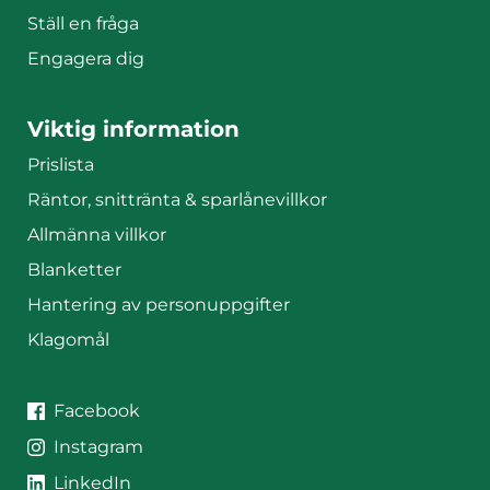
Ställ en fråga
Engagera dig
Viktig information
Prislista
Räntor, snittränta & sparlånevillkor
Allmänna villkor
Blanketter
Hantering av personuppgifter
Klagomål
JAK på sociala medier
JAK på
Facebook
JAK på
Instagram
JAK på
LinkedIn