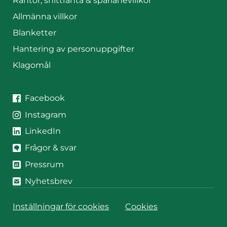
Räntor, snittränta & sparlånevillkor
Allmänna villkor
Blanketter
Hantering av personuppgifter
Klagomål
JAK på sociala medier
JAK på
Facebook
JAK på
Instagram
JAK på
LinkedIn
Frågor & svar
Pressrum
Nyhetsbrev
Inställningar för cookies
Cookies