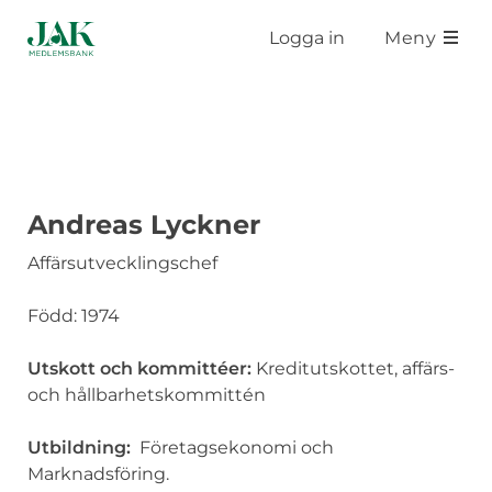
Hoppa till huvudinnehåll
Logga in
Meny
Andreas Lyckner
Affärsutvecklingschef
Född: 1974
Utskott och kommittéer:
Kreditutskottet, affärs-
och hållbarhetskommittén
Utbildning:
Företagsekonomi och
Marknadsföring.