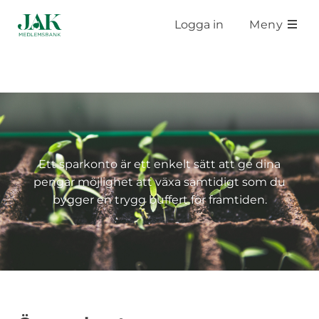
Hoppa till huvudinnehåll
Logga in
Meny
Ett sparkonto är ett enkelt sätt att ge dina
pengar möjlighet att växa samtidigt som du
bygger en trygg buffert för framtiden.